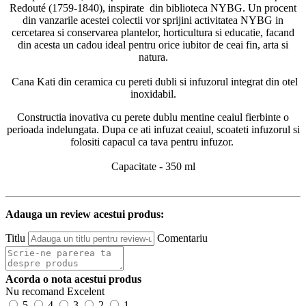
Redouté (1759-1840), inspirate din biblioteca NYBG. Un procent
din vanzarile acestei colectii vor sprijini activitatea NYBG in
cercetarea si conservarea plantelor, horticultura si educatie, facand
din acesta un cadou ideal pentru orice iubitor de ceai fin, arta si
natura.
Cana Kati din ceramica cu pereti dubli si infuzorul integrat din otel
inoxidabil.
Constructia inovativa cu perete dublu mentine ceaiul fierbinte o
perioada indelungata. Dupa ce ati infuzat ceaiul, scoateti infuzorul si
folositi capacul ca tava pentru infuzor.
Capacitate - 350 ml
Adauga un review acestui produs:
Titlu
Comentariu
Acorda o nota acestui produs
Nu recomand
Excelent
5
4
3
2
1