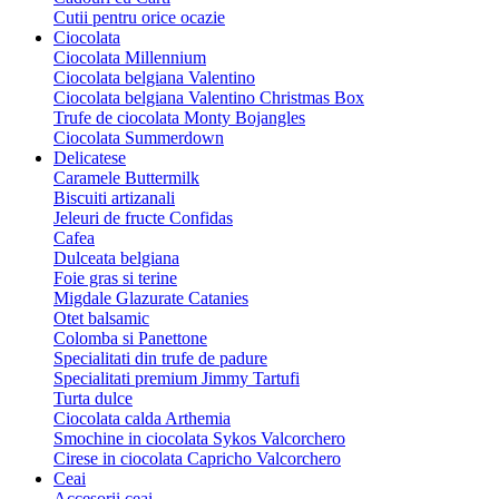
Cutii pentru orice ocazie
Ciocolata
Ciocolata Millennium
Ciocolata belgiana Valentino
Ciocolata belgiana Valentino Christmas Box
Trufe de ciocolata Monty Bojangles
Ciocolata Summerdown
Delicatese
Caramele Buttermilk
Biscuiti artizanali
Jeleuri de fructe Confidas
Cafea
Dulceata belgiana
Foie gras si terine
Migdale Glazurate Catanies
Otet balsamic
Colomba si Panettone
Specialitati din trufe de padure
Specialitati premium Jimmy Tartufi
Turta dulce
Ciocolata calda Arthemia
Smochine in ciocolata Sykos Valcorchero
Cirese in ciocolata Capricho Valcorchero
Ceai
Accesorii ceai