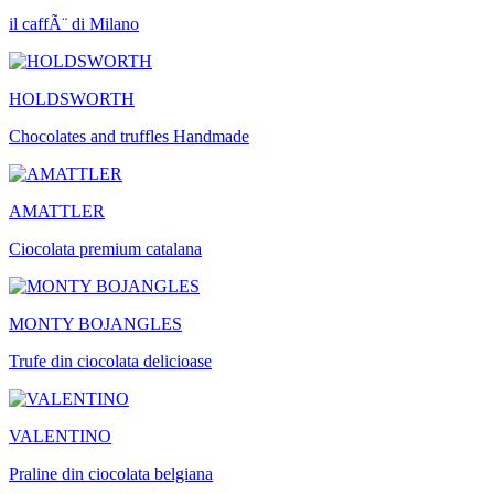
il caffÃ¨ di Milano
HOLDSWORTH
Chocolates and truffles Handmade
AMATTLER
Ciocolata premium catalana
MONTY BOJANGLES
Trufe din ciocolata delicioase
VALENTINO
Praline din ciocolata belgiana