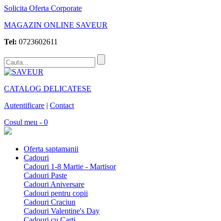
Solicita Oferta Corporate
MAGAZIN ONLINE SAVEUR
Tel:
0723602611
CATALOG DELICATESE
Autentificare
|
Contact
Cosul meu - 0
Oferta saptamanii
Cadouri
Cadouri 1-8 Martie - Martisor
Cadouri Paste
Cadouri Aniversare
Cadouri pentru copii
Cadouri Craciun
Cadouri Valentine's Day
Cadouri cu Carti