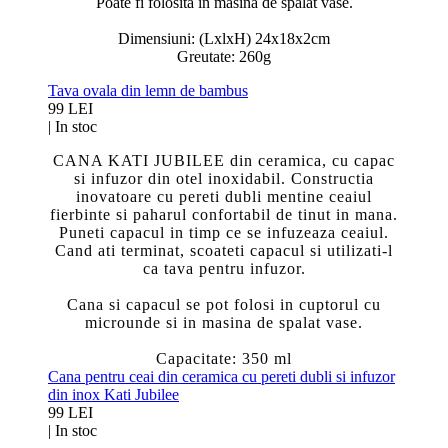
Poate fi folosita in masina de spalat vase.
Dimensiuni: (LxlxH) 24x18x2cm
Greutate: 260g
Tava ovala din lemn de bambus
99 LEI
|
In stoc
CANA KATI JUBILEE din ceramica, cu capac
si infuzor din otel inoxidabil. Constructia
inovatoare cu pereti dubli mentine ceaiul
fierbinte si paharul confortabil de tinut in mana.
Puneti capacul in timp ce se infuzeaza ceaiul.
Cand ati terminat, scoateti capacul si utilizati-l
ca tava pentru infuzor.
Cana si capacul se pot folosi in cuptorul cu
microunde si in masina de spalat vase.
Capacitate: 350 ml
Cana pentru ceai din ceramica cu pereti dubli si infuzor
din inox Kati Jubilee
99 LEI
|
In stoc