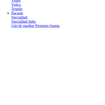
Vinuri
Vodca
Tequila
Bacanie
Specialitati
Specialitati Italia
Ulei de masline Premium Spania