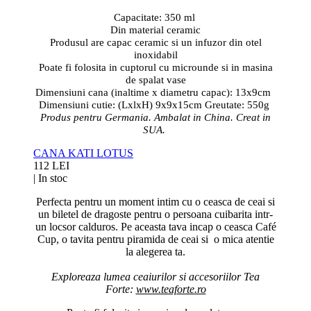
Capacitate: 350 ml
Din material ceramic
Produsul are capac ceramic si un infuzor din otel
inoxidabil
Poate fi folosita in cuptorul cu microunde si in masina
de spalat vase
Dimensiuni cana (inaltime x diametru capac): 13x9cm
Dimensiuni cutie: (LxlxH) 9x9x15cm Greutate: 550g
Produs pentru Germania. Ambalat in China. Creat in
SUA.
CANA KATI LOTUS
112 LEI
|
In stoc
Perfecta pentru un moment intim cu o ceasca de ceai si
un biletel de dragoste pentru o persoana cuibarita intr-
un locsor calduros. Pe aceasta tava incap o ceasca Café
Cup, o tavita pentru piramida de ceai si o mica atentie
la alegerea ta.
Exploreaza lumea ceaiurilor si accesoriilor Tea
Forte:
www.teaforte.ro