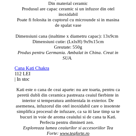
Din material ceramic
Produsul are capac ceramic si un infuzor din otel
inoxidabil
Poate fi folosita in cuptorul cu microunde si in masina
de spalat vase
Dimensiuni cana (inaltime x diametru capac): 13x9cm
Dimensiuni cutie: (LxlxH) 9x9x15cm
Greutate: 550g
Produs pentru Germania. Ambalat in China. Creat in
SUA.
Cana Kati Chakra
112 LEI
|
In stoc
Kati este o cana de ceai aparte: nu are toarta, pentru ca
peretii dubli din ceramica pastreaza ceaiul fierbinte in
interior si temperatura ambientala in exterior. De
asemenea, infuzorul din otel inoxidabil care o insoteste
simplifica procesul de infuzare, ca sa iti lase timp sa te
bucuri in voie de aroma ceaiului si de cana ta Kati.
Perfecta pentru dimineti zen.
Exploreaza lumea ceaiurilor si accesoriilor Tea
Forte:
www.teaforte.ro