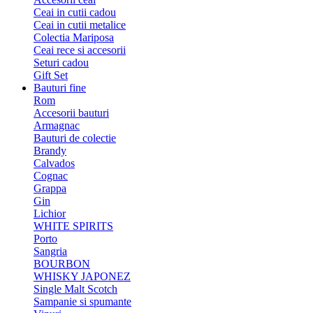
Ceai in cutii cadou
Ceai in cutii metalice
Colectia Mariposa
Ceai rece si accesorii
Seturi cadou
Gift Set
Bauturi fine
Rom
Accesorii bauturi
Armagnac
Bauturi de colectie
Brandy
Calvados
Cognac
Grappa
Gin
Lichior
WHITE SPIRITS
Porto
Sangria
BOURBON
WHISKY JAPONEZ
Single Malt Scotch
Sampanie si spumante