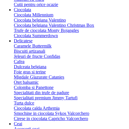
Cutii pentru orice ocazie
Ciocolata
Ciocolata Millennium
Ciocolata belgiana Valentino
Ciocolata belgiana Valentino Christmas Box
Trufe de ciocolata Monty Bojangles
Ciocolata Summerdown
Delicatese
Caramele Buttermilk
Biscuiti artizanali
Jeleuri de fructe Confidas
Cafea
Dulceata belgiana
Foie gras si terine
Migdale Glazurate Catanies
Otet balsamic
Colomba si Panettone
Specialitati din trufe de padure
Specialitati premium Jimmy Tartufi
Turta dulce
Ciocolata calda Arthemia
Smochine in ciocolata Sykos Valcorchero
Cirese in ciocolata Capricho Valcorchero
Ceai
Accesorii ceai