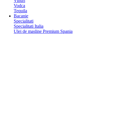
Vinuri
Vodca
Tequila
Bacanie
Specialitati
Specialitati Italia
Ulei de masline Premium Spania