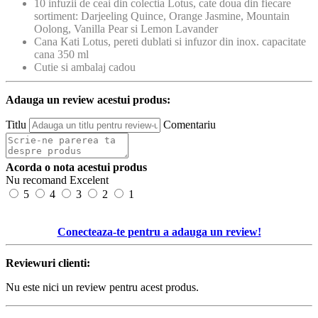
10 infuzii de ceai din colectia Lotus, cate doua din fiecare
sortiment: Darjeeling Quince, Orange Jasmine, Mountain
Oolong, Vanilla Pear si Lemon Lavander
Cana Kati Lotus, pereti dublati si infuzor din inox. capacitate
cana 350 ml
Cutie si ambalaj cadou
Adauga un review acestui produs:
Titlu
Comentariu
Acorda o nota acestui produs
Nu recomand
Excelent
5
4
3
2
1
Conecteaza-te pentru a adauga un review!
Reviewuri clienti:
Nu este nici un review pentru acest produs.