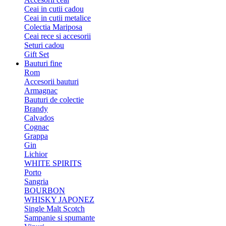
Ceai in cutii cadou
Ceai in cutii metalice
Colectia Mariposa
Ceai rece si accesorii
Seturi cadou
Gift Set
Bauturi fine
Rom
Accesorii bauturi
Armagnac
Bauturi de colectie
Brandy
Calvados
Cognac
Grappa
Gin
Lichior
WHITE SPIRITS
Porto
Sangria
BOURBON
WHISKY JAPONEZ
Single Malt Scotch
Sampanie si spumante