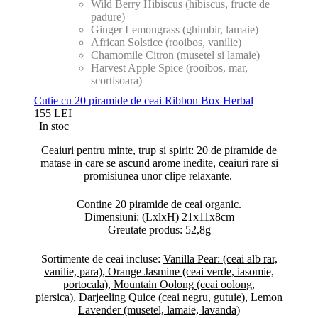
Wild Berry Hibiscus
(hibiscus, fructe de
padure)
Ginger Lemongrass
(ghimbir, lamaie)
African Solstice
(rooibos, vanilie)
Chamomile Citron
(musetel si lamaie)
Harvest Apple Spice
(rooibos, mar,
scortisoara)
Cutie cu 20 piramide de ceai Ribbon Box Herbal
155 LEI
|
In stoc
Ceaiuri pentru minte, trup si spirit: 20 de piramide de
matase in care se ascund arome inedite, ceaiuri rare si
promisiunea unor clipe relaxante.
Contine 20 piramide de ceai organic.
Dimensiuni: (LxlxH) 21x11x8cm
Greutate produs: 52,8g
Sortimente de ceai incluse:
Vanilla Pear: (ceai alb rar,
vanilie, para),
Orange Jasmine (ceai verde, iasomie,
portocala),
Mountain Oolong (ceai oolong,
piersica),
Darjeeling Quice (ceai negru, gutuie),
Lemon
Lavender (musetel, lamaie, lavanda)