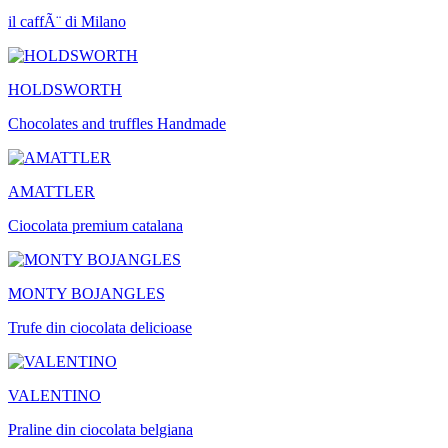
il caffÃ¨ di Milano
HOLDSWORTH
Chocolates and truffles Handmade
AMATTLER
Ciocolata premium catalana
MONTY BOJANGLES
Trufe din ciocolata delicioase
VALENTINO
Praline din ciocolata belgiana