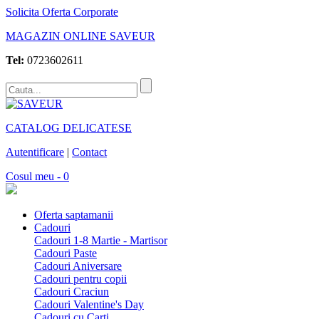
Solicita Oferta Corporate
MAGAZIN ONLINE SAVEUR
Tel:
0723602611
CATALOG DELICATESE
Autentificare
|
Contact
Cosul meu - 0
Oferta saptamanii
Cadouri
Cadouri 1-8 Martie - Martisor
Cadouri Paste
Cadouri Aniversare
Cadouri pentru copii
Cadouri Craciun
Cadouri Valentine's Day
Cadouri cu Carti