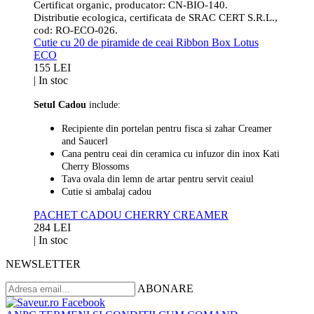
Certificat organic, producator: CN-BIO-140.
Distributie ecologica, certificata de SRAC CERT S.R.L.,
cod: RO-ECO-026.
Cutie cu 20 de piramide de ceai Ribbon Box Lotus
ECO
155 LEI
|
In stoc
Setul Cadou
include:
Recipiente din portelan pentru fisca si zahar Creamer
and Saucerl
Cana pentru ceai din ceramica cu infuzor din inox Kati
Cherry Blossoms
Tava ovala din lemn de artar pentru servit ceaiul
Cutie si ambalaj cadou
PACHET CADOU CHERRY CREAMER
284 LEI
|
In stoc
NEWSLETTER
ABONARE