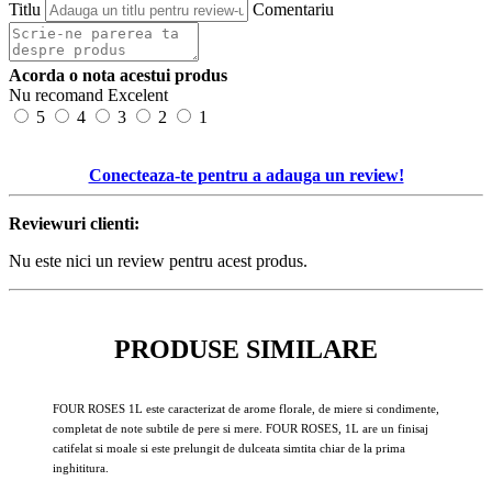
Titlu
Comentariu
Acorda o nota acestui produs
Nu recomand
Excelent
5
4
3
2
1
Conecteaza-te pentru a adauga un review!
Reviewuri clienti:
Nu este nici un review pentru acest produs.
PRODUSE SIMILARE
FOUR ROSES 1L este caracterizat de arome florale, de miere si condimente,
completat de note subtile de pere si mere. FOUR ROSES, 1L are un finisaj
catifelat si moale si este prelungit de dulceata simtita chiar de la prima
inghititura.