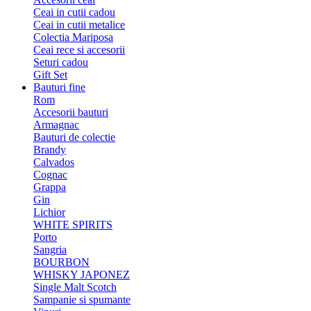
Ceai in cutii cadou
Ceai in cutii metalice
Colectia Mariposa
Ceai rece si accesorii
Seturi cadou
Gift Set
Bauturi fine
Rom
Accesorii bauturi
Armagnac
Bauturi de colectie
Brandy
Calvados
Cognac
Grappa
Gin
Lichior
WHITE SPIRITS
Porto
Sangria
BOURBON
WHISKY JAPONEZ
Single Malt Scotch
Sampanie si spumante