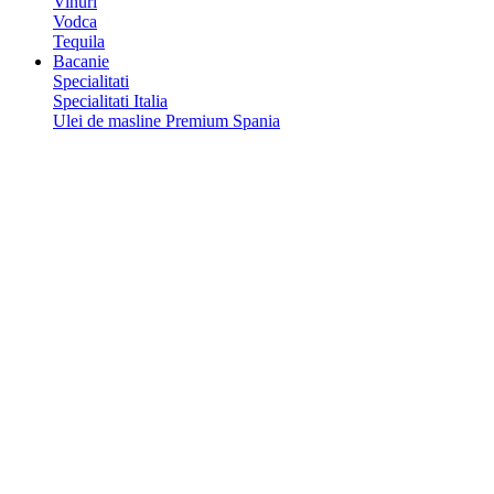
Vinuri
Vodca
Tequila
Bacanie
Specialitati
Specialitati Italia
Ulei de masline Premium Spania