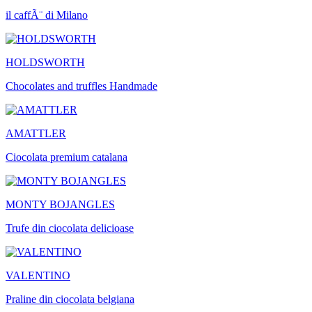
il caffÃ¨ di Milano
HOLDSWORTH
Chocolates and truffles Handmade
AMATTLER
Ciocolata premium catalana
MONTY BOJANGLES
Trufe din ciocolata delicioase
VALENTINO
Praline din ciocolata belgiana