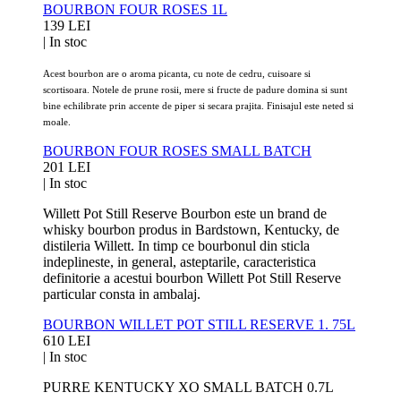
BOURBON FOUR ROSES 1L
139 LEI
|
In stoc
Acest bourbon are o aroma picanta, cu note de cedru, cuisoare si
scortisoara. Notele de prune rosii, mere si fructe de padure domina si sunt
bine echilibrate prin accente de piper si secara prajita. Finisajul este neted si
moale.
BOURBON FOUR ROSES SMALL BATCH
201 LEI
|
In stoc
Willett Pot Still Reserve Bourbon este un brand de
whisky bourbon produs in Bardstown, Kentucky, de
distileria Willett. In timp ce bourbonul din sticla
indeplineste, in general, asteptarile, caracteristica
definitorie a acestui bourbon Willett Pot Still Reserve
particular consta in ambalaj.
BOURBON WILLET POT STILL RESERVE 1. 75L
610 LEI
|
In stoc
PURRE KENTUCKY XO SMALL BATCH 0.7L