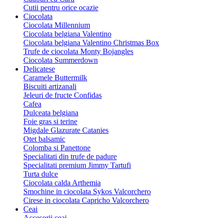
Cutii pentru orice ocazie
Ciocolata
Ciocolata Millennium
Ciocolata belgiana Valentino
Ciocolata belgiana Valentino Christmas Box
Trufe de ciocolata Monty Bojangles
Ciocolata Summerdown
Delicatese
Caramele Buttermilk
Biscuiti artizanali
Jeleuri de fructe Confidas
Cafea
Dulceata belgiana
Foie gras si terine
Migdale Glazurate Catanies
Otet balsamic
Colomba si Panettone
Specialitati din trufe de padure
Specialitati premium Jimmy Tartufi
Turta dulce
Ciocolata calda Arthemia
Smochine in ciocolata Sykos Valcorchero
Cirese in ciocolata Capricho Valcorchero
Ceai
Accesorii ceai