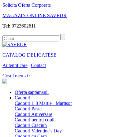
Solicita Oferta Corporate
MAGAZIN ONLINE SAVEUR
Tel:
0723602611
CATALOG DELICATESE
Autentificare
|
Contact
Cosul meu - 0
Oferta saptamanii
Cadouri
Cadouri 1-8 Martie - Martisor
Cadouri Paste
Cadouri Aniversare
Cadouri pentru copii
Cadouri Craciun
Cadouri Valentine's Day
Cadouri cu Carti