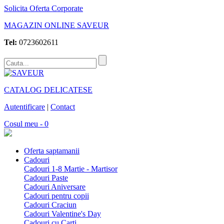
Solicita Oferta Corporate
MAGAZIN ONLINE SAVEUR
Tel:
0723602611
CATALOG DELICATESE
Autentificare
|
Contact
Cosul meu - 0
Oferta saptamanii
Cadouri
Cadouri 1-8 Martie - Martisor
Cadouri Paste
Cadouri Aniversare
Cadouri pentru copii
Cadouri Craciun
Cadouri Valentine's Day
Cadouri cu Carti