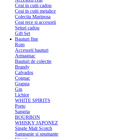
Ceai in cutii cadou
Ceai in cutii metalice
Colectia Mariposa
Ceai rece si accesorii
Seturi cadou
Gift Set
Bauturi fine
Rom
Accesorii bauturi
Armagnac
Bauturi de colectie
Brandy
Calvados
Cognac
Grappa
Gin
Lichior
WHITE SPIRITS
Porto
Sangria
BOURBON
WHISKY JAPONEZ
Single Malt Scotch
Sampanie si spumante