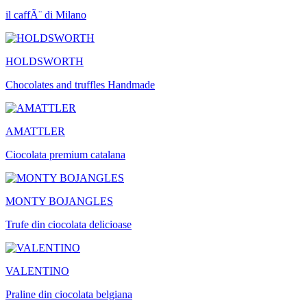
il caffÃ¨ di Milano
HOLDSWORTH
Chocolates and truffles Handmade
AMATTLER
Ciocolata premium catalana
MONTY BOJANGLES
Trufe din ciocolata delicioase
VALENTINO
Praline din ciocolata belgiana