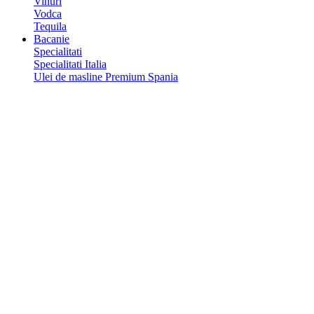
Vinuri
Vodca
Tequila
Bacanie
Specialitati
Specialitati Italia
Ulei de masline Premium Spania