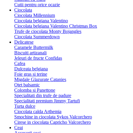
Cutii pentru orice ocazie
Ciocolata
Ciocolata Millennium
Ciocolata belgiana Valentino
Ciocolata belgiana Valentino Christmas Box
Trufe de ciocolata Monty Bojangles
Ciocolata Summerdown
Delicatese
Caramele Buttermilk
Biscuiti artizanali
Jeleuri de fructe Confidas
Cafea
Dulceata belgiana
Foie gras si terine
Migdale Glazurate Catanies
Otet balsamic
Colomba si Panettone
Specialitati din trufe de padure
Specialitati premium Jimmy Tartufi
Turta dulce
Ciocolata calda Arthemia
Smochine in ciocolata Sykos Valcorchero
Cirese in ciocolata Capricho Valcorchero
Ceai
Accesorii ceai