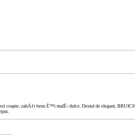
coapte, zahÄƒr brun È™i malÈ› dulce. Destul de elegant, BRU
eput.