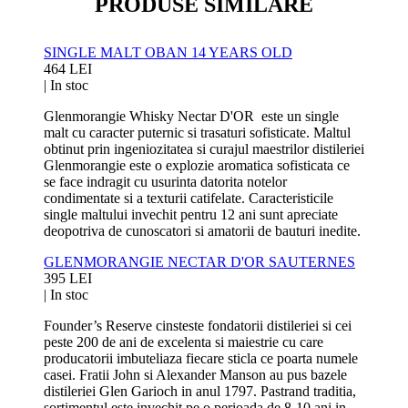
PRODUSE SIMILARE
SINGLE MALT OBAN 14 YEARS OLD
464 LEI
|
In stoc
Glenmorangie Whisky Nectar D'OR este un single
malt cu caracter puternic si trasaturi sofisticate. Maltul
obtinut prin ingeniozitatea si curajul maestrilor distileriei
Glenmorangie este o explozie aromatica sofisticata ce
se face indragit cu usurinta datorita notelor
condimentate si a texturii catifelate. Caracteristicile
single maltului invechit pentru 12 ani sunt apreciate
deopotriva de cunoscatori si amatorii de bauturi inedite.
GLENMORANGIE NECTAR D'OR SAUTERNES
395 LEI
|
In stoc
Founder’s Reserve cinsteste fondatorii distileriei si cei
peste 200 de ani de excelenta si maiestrie cu care
producatorii imbuteliaza fiecare sticla ce poarta numele
casei. Fratii John si Alexander Manson au pus bazele
distileriei Glen Garioch in anul 1797. Pastrand traditia,
sortimentul este invechit pe o perioada de 8-10 ani in