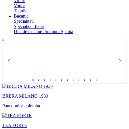
Vinuri
Vodca
Tequila
Bacanie
Specialitati
Specialitati Italia
Ulei de masline Premium Spania
Catalog Paste 2026
Colectie de Cosuri cadouri gourmet pentru B2B si relatii care conteaza.
BRERA MILANO 1930
Panettoni si colomba
TEA FORTE