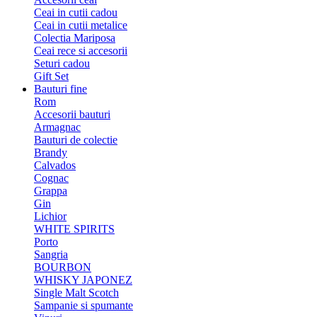
Ceai in cutii cadou
Ceai in cutii metalice
Colectia Mariposa
Ceai rece si accesorii
Seturi cadou
Gift Set
Bauturi fine
Rom
Accesorii bauturi
Armagnac
Bauturi de colectie
Brandy
Calvados
Cognac
Grappa
Gin
Lichior
WHITE SPIRITS
Porto
Sangria
BOURBON
WHISKY JAPONEZ
Single Malt Scotch
Sampanie si spumante