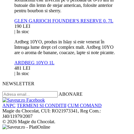
butoaie din lemn de stejar american, folosite anterior
pentru bourbon si sherry.
GLEN GARIOCH FOUNDER'S RESERVE 0. 7L
190 LEI
|
In stoc
Ardbeg 10YO, produs in Islay si este venerat în
întreaga lume drept cel complex malt. Ardbeg 10YO
are o aroma de banane, coacaze, lapte si note picante.
ARDBEG 10YO 1L
481 LEI
|
In stoc
NEWSLETTER
ABONARE
ANPC
TERMENI SI CONDITII
CUM COMAND
Magie du Chocolat, CUI: RO21973341, Reg Com.:
J40/11979/2007
© 2026 Magie du Chocolat.