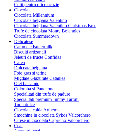
Cutii pentru orice ocazie
Ciocolata
Ciocolata Millennium
Ciocolata belgiana Valentino
Ciocolata belgiana Valentino Christmas Box
Trufe de ciocolata Monty Bojangles
Ciocolata Summerdown
Delicatese
Caramele Buttermilk
Biscuiti artizanali
Jeleuri de fructe Confidas
Cafea
Dulceata belgiana
Foie gras si terine
Migdale Glazurate Catanies
Otet balsamic
Colomba si Panettone
Specialitati din trufe de padure
Specialitati premium Jimmy Tartufi
Turta dulce
Ciocolata calda Arthemia
Smochine in ciocolata Sykos Valcorchero
Cirese in ciocolata Capricho Valcorchero
Ceai
Accesorii ceai