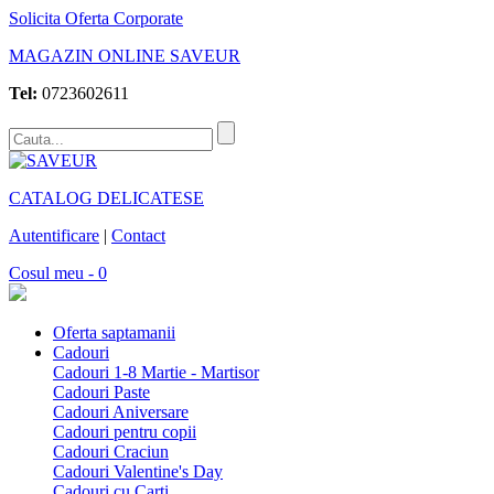
Solicita Oferta Corporate
MAGAZIN ONLINE SAVEUR
Tel:
0723602611
CATALOG DELICATESE
Autentificare
|
Contact
Cosul meu - 0
Oferta saptamanii
Cadouri
Cadouri 1-8 Martie - Martisor
Cadouri Paste
Cadouri Aniversare
Cadouri pentru copii
Cadouri Craciun
Cadouri Valentine's Day
Cadouri cu Carti