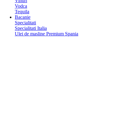
Vinuri
Vodca
Tequila
Bacanie
Specialitati
Specialitati Italia
Ulei de masline Premium Spania