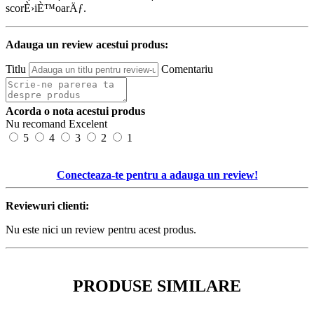
scorÈ›iÈ™oarÄƒ.
Adauga un review acestui produs:
Titlu
Comentariu
Acorda o nota acestui produs
Nu recomand
Excelent
5
4
3
2
1
Conecteaza-te pentru a adauga un review!
Reviewuri clienti:
Nu este nici un review pentru acest produs.
PRODUSE SIMILARE