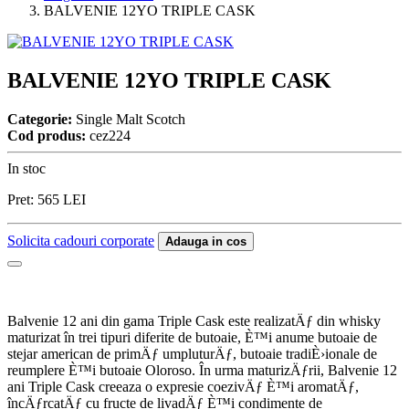
BALVENIE 12YO TRIPLE CASK
BALVENIE 12YO TRIPLE CASK
Categorie:
Single Malt Scotch
Cod produs:
cez224
In stoc
Pret:
565
LEI
Solicita cadouri corporate
Adauga in cos
Balvenie 12 ani din gama Triple Cask este realizatÄƒ din whisky
maturizat în trei tipuri diferite de butoaie, È™i anume butoaie de
stejar american de primÄƒ umpluturÄƒ, butoaie tradiÈ›ionale de
reumplere È™i butoaie Oloroso. În urma maturizÄƒrii, Balvenie 12
ani Triple Cask creeaza o expresie coezivÄƒ È™i aromatÄƒ,
încÄƒrcatÄƒ cu fructe de livadÄƒ È™i condimente de