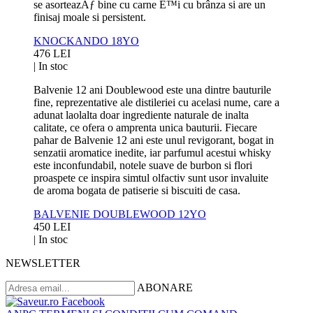
se asorteazÄƒ bine cu carne È™i cu brânza si are un
finisaj moale si persistent.
KNOCKANDO 18YO
476 LEI
|
In stoc
Balvenie 12 ani Doublewood este una dintre bauturile
fine, reprezentative ale distileriei cu acelasi nume, care a
adunat laolalta doar ingrediente naturale de inalta
calitate, ce ofera o amprenta unica bauturii. Fiecare
pahar de Balvenie 12 ani este unul revigorant, bogat in
senzatii aromatice inedite, iar parfumul acestui whisky
este inconfundabil, notele suave de burbon si flori
proaspete ce inspira simtul olfactiv sunt usor invaluite
de aroma bogata de patiserie si biscuiti de casa.
BALVENIE DOUBLEWOOD 12YO
450 LEI
|
In stoc
NEWSLETTER
ABONARE