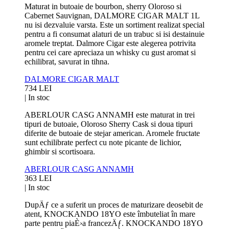
Maturat in butoaie de bourbon, sherry Oloroso si
Cabernet Sauvignan, DALMORE CIGAR MALT 1L
nu isi dezvaluie varsta. Este un sortiment realizat special
pentru a fi consumat alaturi de un trabuc si isi destainuie
aromele treptat. Dalmore Cigar este alegerea potrivita
pentru cei care apreciaza un whisky cu gust aromat si
echilibrat, savurat in tihna.
DALMORE CIGAR MALT
734 LEI
|
In stoc
ABERLOUR CASG ANNAMH este maturat in trei
tipuri de butoaie, Oloroso Sherry Cask si doua tipuri
diferite de butoaie de stejar american. Aromele fructate
sunt echilibrate perfect cu note picante de lichior,
ghimbir si scortisoara.
ABERLOUR CASG ANNAMH
363 LEI
|
In stoc
DupÄƒ ce a suferit un proces de maturizare deosebit de
atent, KNOCKANDO 18YO este îmbuteliat în mare
parte pentru piaÈ›a francezÄƒ. KNOCKANDO 18YO