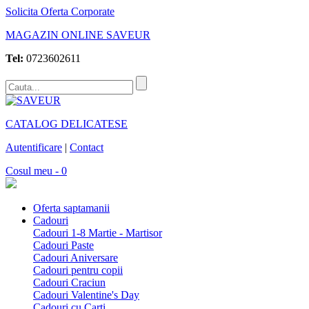
Solicita Oferta Corporate
MAGAZIN ONLINE SAVEUR
Tel:
0723602611
CATALOG DELICATESE
Autentificare
|
Contact
Cosul meu - 0
Oferta saptamanii
Cadouri
Cadouri 1-8 Martie - Martisor
Cadouri Paste
Cadouri Aniversare
Cadouri pentru copii
Cadouri Craciun
Cadouri Valentine's Day
Cadouri cu Carti