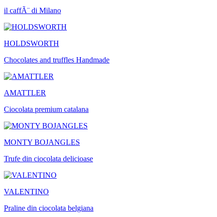
il caffÃ¨ di Milano
HOLDSWORTH
Chocolates and truffles Handmade
AMATTLER
Ciocolata premium catalana
MONTY BOJANGLES
Trufe din ciocolata delicioase
VALENTINO
Praline din ciocolata belgiana