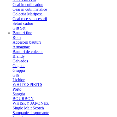
Ceai in cutii cadou
Ceai in cutii metalice
Colectia Mariposa
Ceai rece si accesorii
Seturi cadou
Gift Set
Bauturi fine
Rom
Accesorii bauturi
Armagnac
Bauturi de colectie
Brandy
Calvados
Cognac
Grappa
Gin
Lichior
WHITE SPIRITS
Porto
Sangria
BOURBON
WHISKY JAPONEZ
Single Malt Scotch
Sampanie si spumante