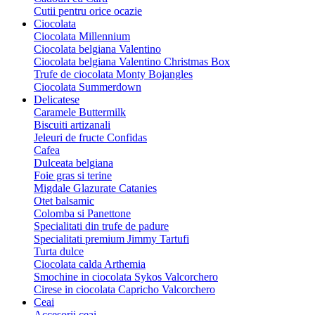
Cutii pentru orice ocazie
Ciocolata
Ciocolata Millennium
Ciocolata belgiana Valentino
Ciocolata belgiana Valentino Christmas Box
Trufe de ciocolata Monty Bojangles
Ciocolata Summerdown
Delicatese
Caramele Buttermilk
Biscuiti artizanali
Jeleuri de fructe Confidas
Cafea
Dulceata belgiana
Foie gras si terine
Migdale Glazurate Catanies
Otet balsamic
Colomba si Panettone
Specialitati din trufe de padure
Specialitati premium Jimmy Tartufi
Turta dulce
Ciocolata calda Arthemia
Smochine in ciocolata Sykos Valcorchero
Cirese in ciocolata Capricho Valcorchero
Ceai
Accesorii ceai