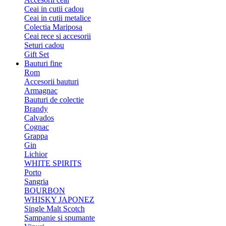
Ceai in cutii cadou
Ceai in cutii metalice
Colectia Mariposa
Ceai rece si accesorii
Seturi cadou
Gift Set
Bauturi fine
Rom
Accesorii bauturi
Armagnac
Bauturi de colectie
Brandy
Calvados
Cognac
Grappa
Gin
Lichior
WHITE SPIRITS
Porto
Sangria
BOURBON
WHISKY JAPONEZ
Single Malt Scotch
Sampanie si spumante