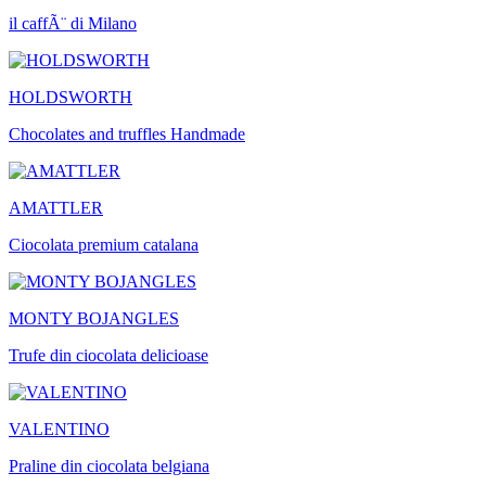
il caffÃ¨ di Milano
HOLDSWORTH
Chocolates and truffles Handmade
AMATTLER
Ciocolata premium catalana
MONTY BOJANGLES
Trufe din ciocolata delicioase
VALENTINO
Praline din ciocolata belgiana