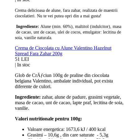
Crema delicioasa de alune, fara zahar, realizata de maestrii
ciocolatieri. Nu te vei putea opri din a mai gusta!
Ingrediente:
Alune (min. 60%), maltitol (indulcitor), masa
de cacao, unt de cacao, ulei de cocos, emulgator: lecitina de
soia,
vanilie naturala.
Crema de Ciocolata cu Alune Valentino Hazelnut
Spread Fara Zahar 200g
51 LEI
|
In stoc
Glob de CrÄƒciun 100g de praline din ciocolata
belgiana Valentino, ambalate individual, pot exista
diferente de culori.
Ingrediente:
zahar, alune de padure, grasimi vegetale,
masa de cacao, unt de cacao, lapte praf, lecitina de soia,
vanilie.
Valori nutritionale pentru 100g:
Valoare energetica: 1673,6 kJ / 400 kcal
Grasimi – 10,6g , din care saturate - 5,3g