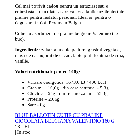
Cel mai potrivit cadou pentru un entuziast sau o
entuziasta a ciocolatei, care va avea la dispozitie destule
praline pentru rasfatul personal. Ideal si pentru o
degustare in doi. Produs in Belgia.
Cutie cu asortiment de praline belgiene Valentino (12
buc).
Ingrediente:
zahar, alune de padure, grasimi vegetale,
masa de cacao, unt de cacao, lapte praf, lecitina de soia,
vanilie.
Valori nutritionale pentru 100g:
Valoare energetica: 1673,6 kJ / 400 kcal
Grasimi – 10,6g , din care saturate - 5,3g
Glucide – 64g , dintre care zahar – 53,3g
Proteine – 2,66g
Sare - 0g
BLUE BALLOTIN CUTIE CU PRALINE
CIOCOLATA BELGIANA VALENTINO 160 G
53 LEI
|
In stoc