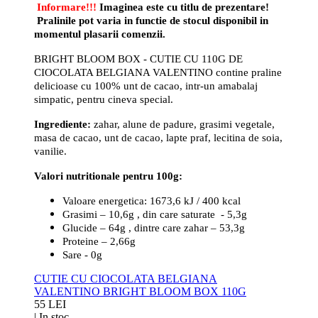
Informare!!!
Imaginea este cu titlu de prezentare!
Pralinile pot varia in functie de stocul disponibil in
momentul plasarii comenzii.
BRIGHT BLOOM BOX - CUTIE CU 110G DE
CIOCOLATA BELGIANA VALENTINO contine praline
delicioase cu 100% unt de cacao, intr-un amabalaj
simpatic, pentru cineva special.
Ingrediente:
zahar, alune de padure, grasimi vegetale,
masa de cacao, unt de cacao, lapte praf, lecitina de soia,
vanilie.
Valori nutritionale pentru 100g:
Valoare energetica: 1673,6 kJ / 400 kcal
Grasimi – 10,6g , din care saturate - 5,3g
Glucide – 64g , dintre care zahar – 53,3g
Proteine – 2,66g
Sare - 0g
CUTIE CU CIOCOLATA BELGIANA
VALENTINO BRIGHT BLOOM BOX 110G
55 LEI
|
In stoc