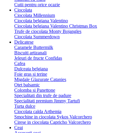
Cutii pentru orice ocazie
Ciocolata
Ciocolata Millennium
Ciocolata belgiana Valentino
Ciocolata belgiana Valentino Christmas Box
Trufe de ciocolata Monty Bojangles
Ciocolata Summerdown
Delicatese
Caramele Buttermilk
Biscuiti artizanali
Jeleuri de fructe Confidas
Cafea
Dulceata belgiana
Foie gras si terine
Migdale Glazurate Catanies
Otet balsamic
Colomba si Panettone
Specialitati din trufe de padure
Specialitati premium Jimmy Tartufi
Turta dulce
Ciocolata calda Arthemia
Smochine in ciocolata Sykos Valcorchero
Cirese in ciocolata Capricho Valcorchero
Ceai
Accesorii ceai