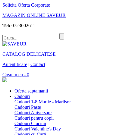
Solicita Oferta Corporate
MAGAZIN ONLINE SAVEUR
Tel:
0723602611
CATALOG DELICATESE
Autentificare
|
Contact
Cosul meu - 0
Oferta saptamanii
Cadouri
Cadouri 1-8 Martie - Martisor
Cadouri Paste
Cadouri Aniversare
Cadouri pentru copii
Cadouri Craciun
Cadouri Valentine's Day
Cadouri cu Carti