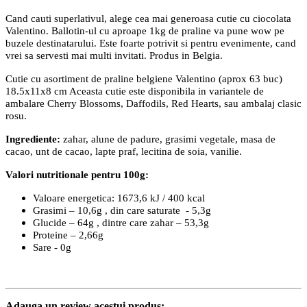
Cand cauti superlativul, alege cea mai generoasa cutie cu ciocolata
Valentino. Ballotin-ul cu aproape 1kg de praline va pune wow pe
buzele destinatarului. Este foarte potrivit si pentru evenimente, cand
vrei sa servesti mai multi invitati. Produs in Belgia.
Cutie cu asortiment de praline belgiene Valentino (aprox 63 buc)
18.5x11x8 cm Aceasta cutie este disponibila in variantele de
ambalare Cherry Blossoms, Daffodils, Red Hearts, sau ambalaj clasic
rosu.
Ingrediente:
zahar, alune de padure, grasimi vegetale, masa de
cacao, unt de cacao, lapte praf, lecitina de soia, vanilie.
Valori nutritionale pentru 100g:
Valoare energetica: 1673,6 kJ / 400 kcal
Grasimi – 10,6g , din care saturate - 5,3g
Glucide – 64g , dintre care zahar – 53,3g
Proteine – 2,66g
Sare - 0g
Adauga un review acestui produs: