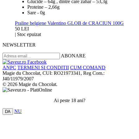
Glucide – 64g , dintre care zahar – 53,3g
Proteine – 2,66g
Sare - 0g
Praline belgiene Valentino GLOB de CRACIUN 100G
50 LEI
|
Stoc epuizat
NEWSLETTER
ABONARE
ANPC
TERMENI SI CONDITII
CUM COMAND
Magie du Chocolat, CUI: RO21973341, Reg Com.:
J40/11979/2007
© 2026 Magie du Chocolat.
Ai peste 18 ani?
NU
DA