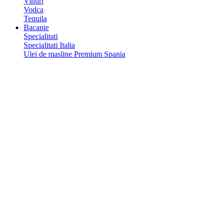
Vinuri
Vodca
Tequila
Bacanie
Specialitati
Specialitati Italia
Ulei de masline Premium Spania