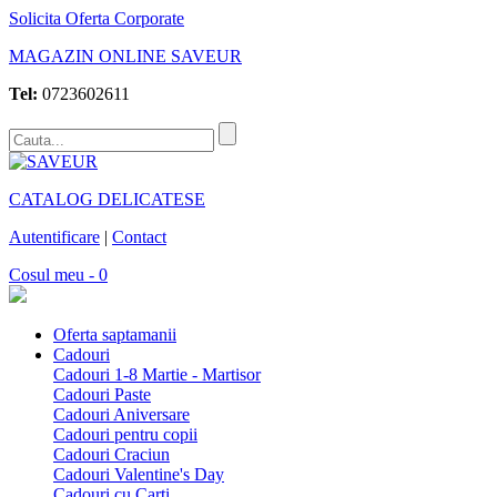
Solicita Oferta Corporate
MAGAZIN ONLINE SAVEUR
Tel:
0723602611
CATALOG DELICATESE
Autentificare
|
Contact
Cosul meu - 0
Oferta saptamanii
Cadouri
Cadouri 1-8 Martie - Martisor
Cadouri Paste
Cadouri Aniversare
Cadouri pentru copii
Cadouri Craciun
Cadouri Valentine's Day
Cadouri cu Carti