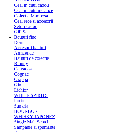
Ceai in cutii cadou
Ceai in cutii metalice
Colectia Mariposa
Ceai rece si accesorii
Seturi cadou
Gift Set
Bauturi fine
Rom
Accesorii bauturi
Armagnac
Bauturi de colectie
Brandy
Calvados
Cognac
Grappa
Gin
Lichior
WHITE SPIRITS
Porto
Sangria
BOURBON
WHISKY JAPONEZ
Single Malt Scotch
Sampanie si spumante