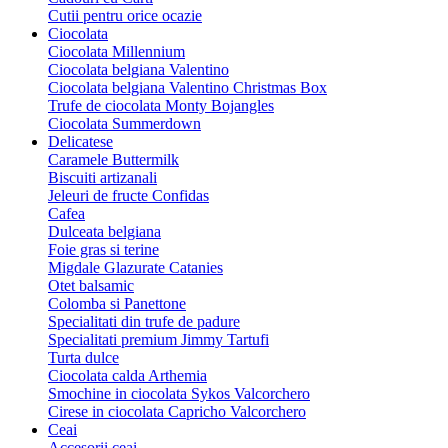
Cutii pentru orice ocazie
Ciocolata
Ciocolata Millennium
Ciocolata belgiana Valentino
Ciocolata belgiana Valentino Christmas Box
Trufe de ciocolata Monty Bojangles
Ciocolata Summerdown
Delicatese
Caramele Buttermilk
Biscuiti artizanali
Jeleuri de fructe Confidas
Cafea
Dulceata belgiana
Foie gras si terine
Migdale Glazurate Catanies
Otet balsamic
Colomba si Panettone
Specialitati din trufe de padure
Specialitati premium Jimmy Tartufi
Turta dulce
Ciocolata calda Arthemia
Smochine in ciocolata Sykos Valcorchero
Cirese in ciocolata Capricho Valcorchero
Ceai
Accesorii ceai