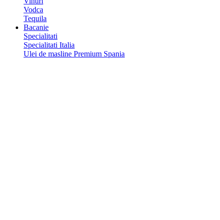
Vinuri
Vodca
Tequila
Bacanie
Specialitati
Specialitati Italia
Ulei de masline Premium Spania