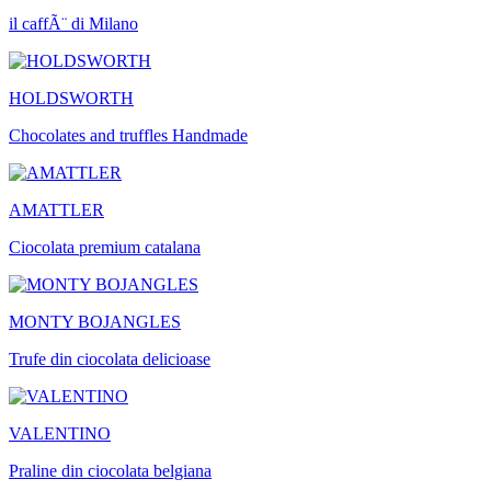
il caffÃ¨ di Milano
HOLDSWORTH
Chocolates and truffles Handmade
AMATTLER
Ciocolata premium catalana
MONTY BOJANGLES
Trufe din ciocolata delicioase
VALENTINO
Praline din ciocolata belgiana