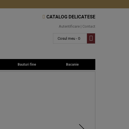
CATALOG DELICATESE
Autentificare
|
Contact
Cosul meu - 0
Bauturi fine
Bacanie