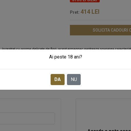
STOC EPUIZAT
414
LEI
Pret:
SOLICITA CADOURI
. Inzestrat cu arome delicate de flori, acest armagnac pastreaza sovoarea caracterist
nilie. Nu ezita sa il incerci si tu!
Ai peste 18 ani?
DA
NU