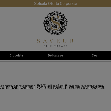
Solicita Oferta Corporate
Ciocolata
Delicatese
Ceai
ourmet pentru B2B si relatii care conteaza.