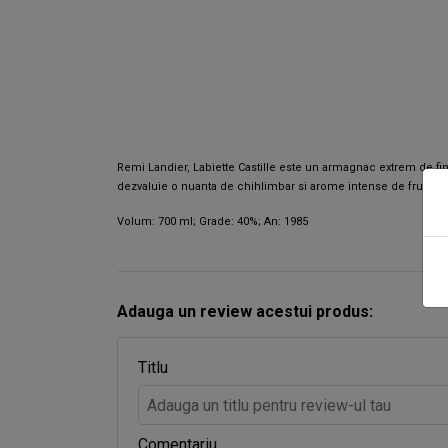
Remi Landier, Labiette Castille este un armagnac extrem de fin
dezvaluie o nuanta de chihlimbar si arome intense de fructe si va
Volum: 700 ml; Grade: 40%; An: 1985
Adauga un review acestui produs:
Titlu
Comentariu