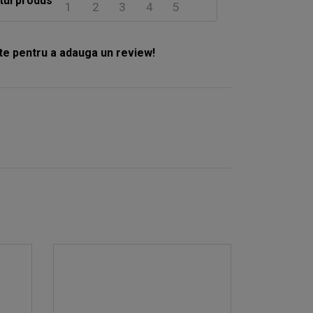
tui produs
1
2
3
4
5
e pentru a adauga un review!