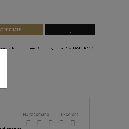
 CORPORATE
ica distilatelor din zona Charentes, Franta. REMI LANDIER 1985
Nu recomand
Excelent