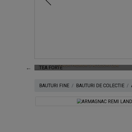
0
TEA FORTE
CEAIURI PREMIUM SI ACCESORII CEAI
BAUTURI FINE
BAUTURI DE COLECTIE