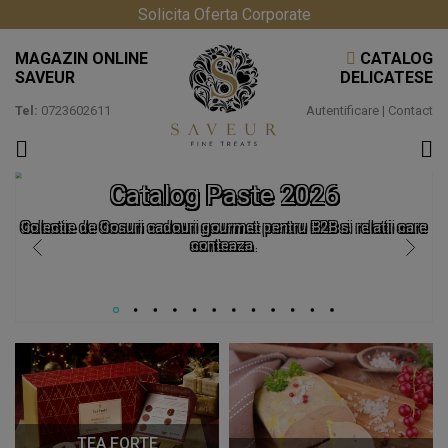
Solicita Oferta Corporate
MAGAZIN ONLINE
CATALOG
SAVEUR
DELICATESE
Tel:
0723602611
Autentificare
|
Contact
Catalog Paste 2026
Colectie de Cosuri cadouri gourmet pentru B2B si relatii care
conteaza.
TEA FORTE