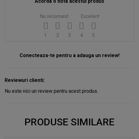
Acorda o nota acestui produs
Nu recomand
Excelent
1
2
3
4
5
Conecteaza-te pentru a adauga un review!
Reviewuri clienti:
Nu este nici un review pentru acest produs.
PRODUSE SIMILARE