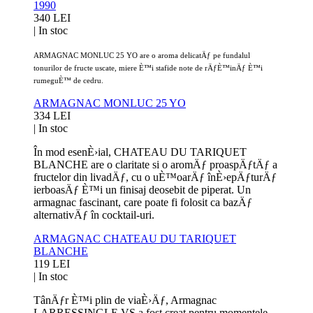
1990
340 LEI
|
In stoc
ARMAGNAC MONLUC 25 YO are o aroma delicatÄƒ pe fundalul
tonurilor de fructe uscate, miere È™i stafide note de rÄƒÈ™inÄƒ È™i
rumeguÈ™ de cedru.
ARMAGNAC MONLUC 25 YO
334 LEI
|
In stoc
În mod esenÈ›ial, CHATEAU DU TARIQUET
BLANCHE are o claritate si o aromÄƒ proaspÄƒtÄƒ a
fructelor din livadÄƒ, cu o uÈ™oarÄƒ înÈ›epÄƒturÄƒ
ierboasÄƒ È™i un finisaj deosebit de piperat. Un
armagnac fascinant, care poate fi folosit ca bazÄƒ
alternativÄƒ în cocktail-uri.
ARMAGNAC CHATEAU DU TARIQUET
BLANCHE
119 LEI
|
In stoc
TânÄƒr È™i plin de viaÈ›Äƒ, Armagnac
LARRESSINGLE VS a fost creat pentru momentele