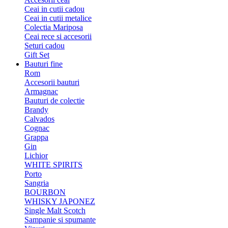
Ceai in cutii cadou
Ceai in cutii metalice
Colectia Mariposa
Ceai rece si accesorii
Seturi cadou
Gift Set
Bauturi fine
Rom
Accesorii bauturi
Armagnac
Bauturi de colectie
Brandy
Calvados
Cognac
Grappa
Gin
Lichior
WHITE SPIRITS
Porto
Sangria
BOURBON
WHISKY JAPONEZ
Single Malt Scotch
Sampanie si spumante