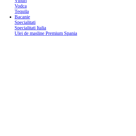
Vinuri
Vodca
Tequila
Bacanie
Specialitati
Specialitati Italia
Ulei de masline Premium Spania