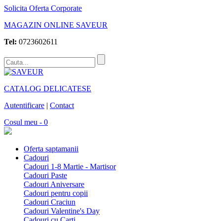
Solicita Oferta Corporate
MAGAZIN ONLINE SAVEUR
Tel:
0723602611
CATALOG DELICATESE
Autentificare
|
Contact
Cosul meu - 0
Oferta saptamanii
Cadouri
Cadouri 1-8 Martie - Martisor
Cadouri Paste
Cadouri Aniversare
Cadouri pentru copii
Cadouri Craciun
Cadouri Valentine's Day
Cadouri cu Carti