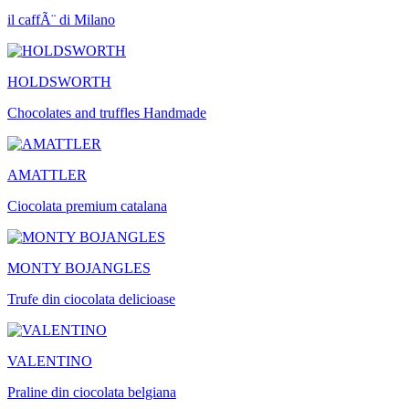
il caffÃ¨ di Milano
HOLDSWORTH
Chocolates and truffles Handmade
AMATTLER
Ciocolata premium catalana
MONTY BOJANGLES
Trufe din ciocolata delicioase
VALENTINO
Praline din ciocolata belgiana