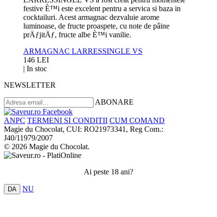
festive È™i este excelent pentru a servica si baza in
cocktailuri. Acest armagnac dezvaluie arome
luminoase, de fructe proaspete, cu note de pâine
prÄƒjitÄƒ, fructe albe È™i vanilie.
ARMAGNAC LARRESSINGLE VS
146 LEI
|
In stoc
NEWSLETTER
ABONARE
ANPC
TERMENI SI CONDITII
CUM COMAND
Magie du Chocolat, CUI: RO21973341, Reg Com.:
J40/11979/2007
© 2026 Magie du Chocolat.
Ai peste 18 ani?
NU
DA