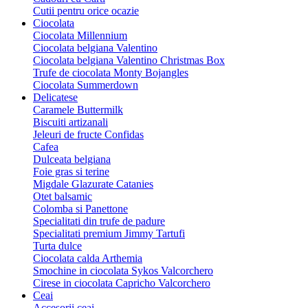
Cutii pentru orice ocazie
Ciocolata
Ciocolata Millennium
Ciocolata belgiana Valentino
Ciocolata belgiana Valentino Christmas Box
Trufe de ciocolata Monty Bojangles
Ciocolata Summerdown
Delicatese
Caramele Buttermilk
Biscuiti artizanali
Jeleuri de fructe Confidas
Cafea
Dulceata belgiana
Foie gras si terine
Migdale Glazurate Catanies
Otet balsamic
Colomba si Panettone
Specialitati din trufe de padure
Specialitati premium Jimmy Tartufi
Turta dulce
Ciocolata calda Arthemia
Smochine in ciocolata Sykos Valcorchero
Cirese in ciocolata Capricho Valcorchero
Ceai
Accesorii ceai