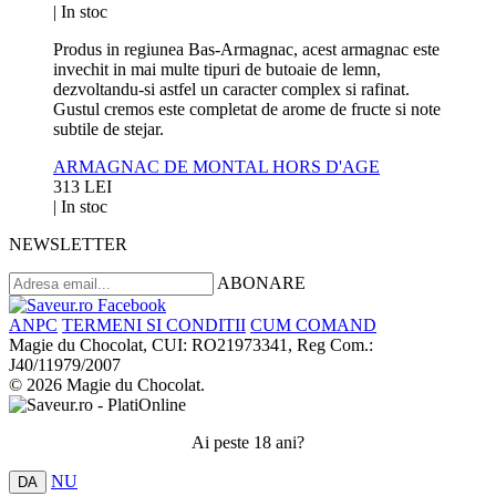
|
In stoc
Produs in regiunea Bas-Armagnac, acest armagnac este
invechit in mai multe tipuri de butoaie de lemn,
dezvoltandu-si astfel un caracter complex si rafinat.
Gustul cremos este completat de arome de fructe si note
subtile de stejar.
ARMAGNAC DE MONTAL HORS D'AGE
313 LEI
|
In stoc
NEWSLETTER
ABONARE
ANPC
TERMENI SI CONDITII
CUM COMAND
Magie du Chocolat, CUI: RO21973341, Reg Com.:
J40/11979/2007
© 2026 Magie du Chocolat.
Ai peste 18 ani?
NU
DA