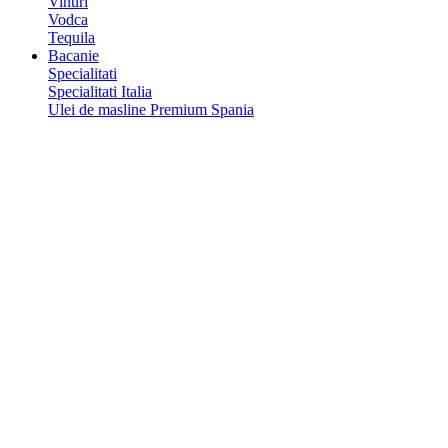
Vinuri
Vodca
Tequila
Bacanie
Specialitati
Specialitati Italia
Ulei de masline Premium Spania