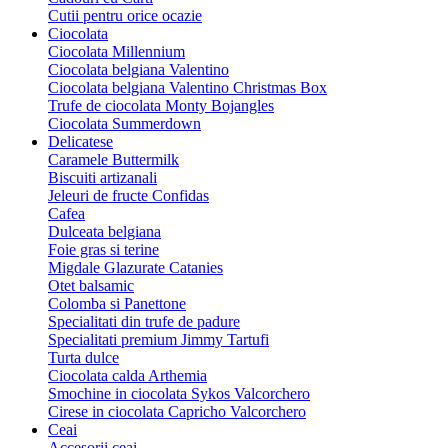
Cutii pentru orice ocazie
Ciocolata
Ciocolata Millennium
Ciocolata belgiana Valentino
Ciocolata belgiana Valentino Christmas Box
Trufe de ciocolata Monty Bojangles
Ciocolata Summerdown
Delicatese
Caramele Buttermilk
Biscuiti artizanali
Jeleuri de fructe Confidas
Cafea
Dulceata belgiana
Foie gras si terine
Migdale Glazurate Catanies
Otet balsamic
Colomba si Panettone
Specialitati din trufe de padure
Specialitati premium Jimmy Tartufi
Turta dulce
Ciocolata calda Arthemia
Smochine in ciocolata Sykos Valcorchero
Cirese in ciocolata Capricho Valcorchero
Ceai
Accesorii ceai