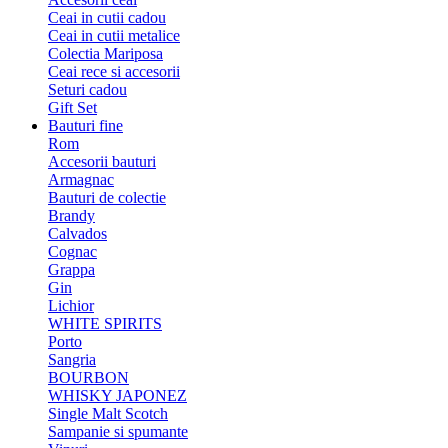
Ceai in cutii cadou
Ceai in cutii metalice
Colectia Mariposa
Ceai rece si accesorii
Seturi cadou
Gift Set
Bauturi fine
Rom
Accesorii bauturi
Armagnac
Bauturi de colectie
Brandy
Calvados
Cognac
Grappa
Gin
Lichior
WHITE SPIRITS
Porto
Sangria
BOURBON
WHISKY JAPONEZ
Single Malt Scotch
Sampanie si spumante