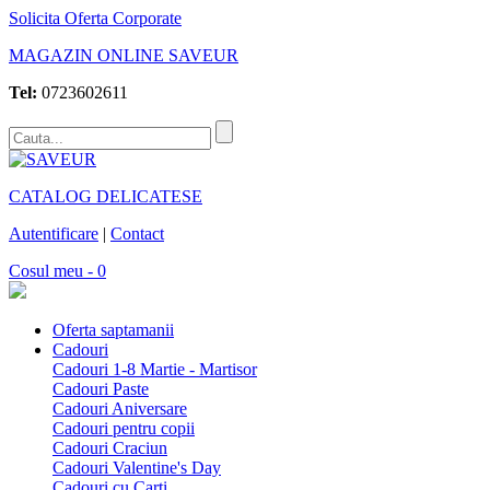
Solicita Oferta Corporate
MAGAZIN ONLINE SAVEUR
Tel:
0723602611
CATALOG DELICATESE
Autentificare
|
Contact
Cosul meu - 0
Oferta saptamanii
Cadouri
Cadouri 1-8 Martie - Martisor
Cadouri Paste
Cadouri Aniversare
Cadouri pentru copii
Cadouri Craciun
Cadouri Valentine's Day
Cadouri cu Carti