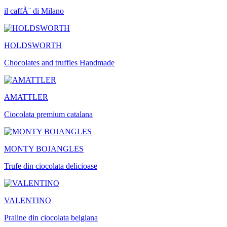
il caffÃ¨ di Milano
HOLDSWORTH
Chocolates and truffles Handmade
AMATTLER
Ciocolata premium catalana
MONTY BOJANGLES
Trufe din ciocolata delicioase
VALENTINO
Praline din ciocolata belgiana