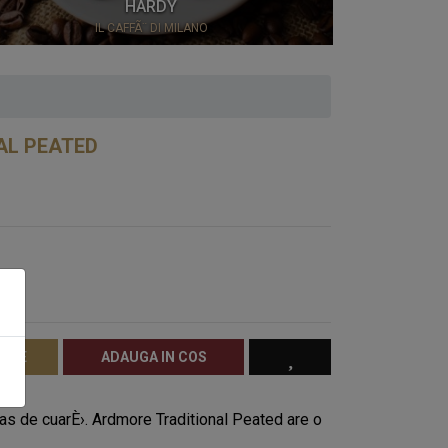
HARDY
IL CAFFÃ¨ DI MILANO
AL PEATED
RATE
ADAUGA IN COS
as de cuarÈ›. Ardmore Traditional Peated are o