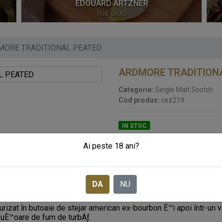
EDOUARD ARTZNER
FOIE GRAS
MORE TRADITIONAL PEATED
ARDMORE TRADITION
Categorie:
Single Malt Scotch
Cod produs:
cez219
IN STOC
233
LEI
Ai peste 18 ani?
Pret:
SOLICITA CADOURI CORPO
DA
NU
izat în butoaie de stejar american ex-bourbon È™i apoi într-un v
i uÈ™oare de fum de turbÄƒ.