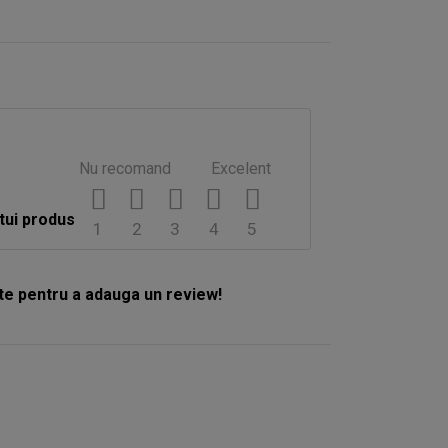
Nu recomand
Excelent
tui produs
1
2
3
4
5
e pentru a adauga un review!