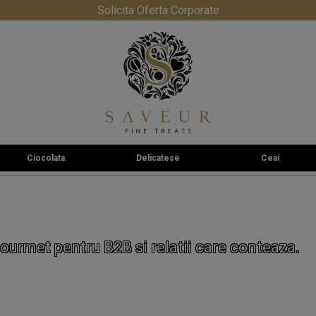
Solicita Oferta Corporate
Ciocolata
Delicatese
Ceai
ourmet pentru B2B si relatii care conteaza.