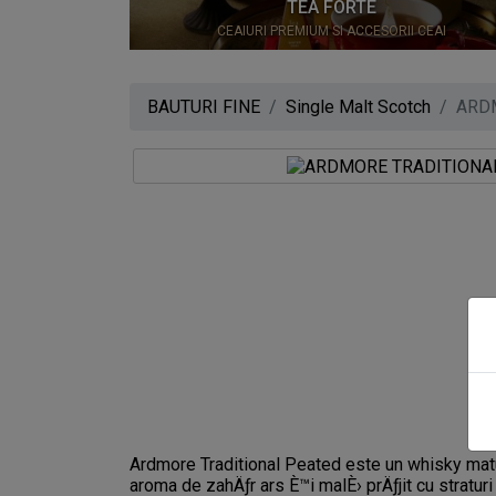
0
TEA FORTE
CEAIURI PREMIUM SI ACCESORII CEAI
BAUTURI FINE
Single Malt Scotch
ARD
Ardmore Traditional Peated este un whisky matur
aroma de zahÄƒr ars È™i malÈ› prÄƒjit cu stratur