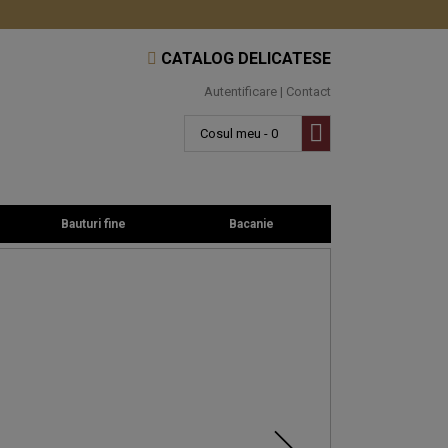
CATALOG DELICATESE
Autentificare
|
Contact
Cosul meu - 0
Bauturi fine
Bacanie