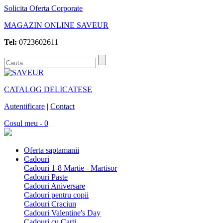
Solicita Oferta Corporate
MAGAZIN ONLINE SAVEUR
Tel:
0723602611
CATALOG DELICATESE
Autentificare
|
Contact
Cosul meu - 0
Oferta saptamanii
Cadouri
Cadouri 1-8 Martie - Martisor
Cadouri Paste
Cadouri Aniversare
Cadouri pentru copii
Cadouri Craciun
Cadouri Valentine's Day
Cadouri cu Carti