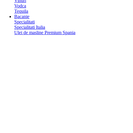
Vinuri
Vodca
Tequila
Bacanie
Specialitati
Specialitati Italia
Ulei de masline Premium Spania