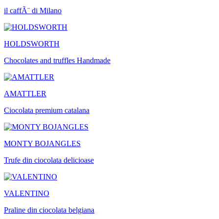
il caffÃ¨ di Milano
HOLDSWORTH
Chocolates and truffles Handmade
AMATTLER
Ciocolata premium catalana
MONTY BOJANGLES
Trufe din ciocolata delicioase
VALENTINO
Praline din ciocolata belgiana