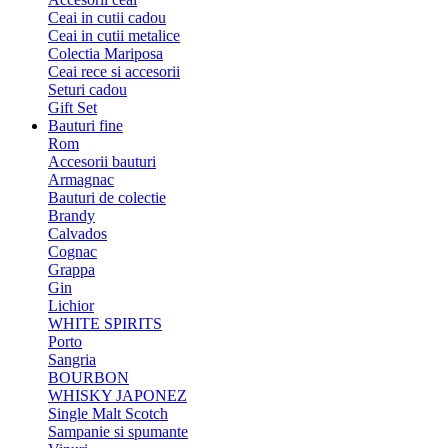
Ceai in cutii cadou
Ceai in cutii metalice
Colectia Mariposa
Ceai rece si accesorii
Seturi cadou
Gift Set
Bauturi fine
Rom
Accesorii bauturi
Armagnac
Bauturi de colectie
Brandy
Calvados
Cognac
Grappa
Gin
Lichior
WHITE SPIRITS
Porto
Sangria
BOURBON
WHISKY JAPONEZ
Single Malt Scotch
Sampanie si spumante