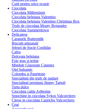
Cutii pentru orice ocazie
Ciocolata
Ciocolata Millennium
Ciocolata belgiana Valentino
Ciocolata belgiana Valentino Christmas Box
Trufe de ciocolata Monty Bojangles
Ciocolata Summerdown
Delicatese
Caramele Buttermilk
Biscuiti artizanali
Jeleuri de fructe Confidas
Cafea
Dulceata belgiana
Foie gras si terine
Migdale Glazurate Catanies
Otet balsamic
Colomba si Panettone
Specialitati din trufe de padure
Specialitati premium Jimmy Tartufi
Turta dulce
Ciocolata calda Arthemia
Smochine in ciocolata Sykos Valcorchero
Cirese in ciocolata Capricho Valcorchero
Ceai
Accesorii ceai