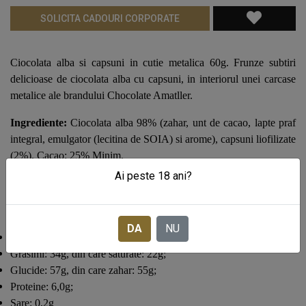
SOLICITA CADOURI CORPORATE
Ciocolata alba si capsuni in cutie metalica 60g.
Frunze subtiri
delicioase de ciocolata alba cu capsuni, in interiorul unei carcase
metalice ale brandului Chocolate Amatller.
Ingrediente:
Ciocolata alba 98% (zahar, unt de cacao, lapte praf
integral, emulgator (lecitina de SOIA) si arome), capsuni liofilizate
(2%). Cacao: 25% Minim.
Ai peste 18 ani?
Poate contine urme de NUCI.
INFORMATII NUTRITIONALE (100g):
DA
NU
Valoare energetica: 2329Kj/558kcal;
Grasimi: 34g, din care saturate: 22g;
Glucide: 57g, din care zahar: 55g;
Proteine: 6,0g;
Sare: 0,2g