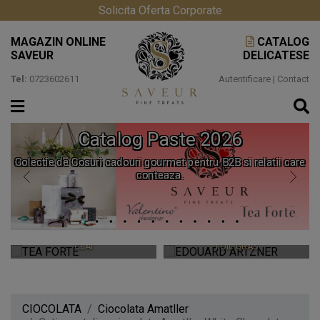
Solicita Oferta Corporate
MAGAZIN ONLINE
CATALOG
SAVEUR
DELICATESE
Tel:
0723602611
Autentificare
|
Contact
Catalog Paste 2026
Colectie de Cosuri cadouri gourmet pentru B2B si relatii care
conteaza.
TEA FORTE
EDOUARD ARTZNER
CEAIURI PREMIUM SI ACCESORII
CEAI
FOIE GRAS
CIOCOLATA
Ciocolata Amatller