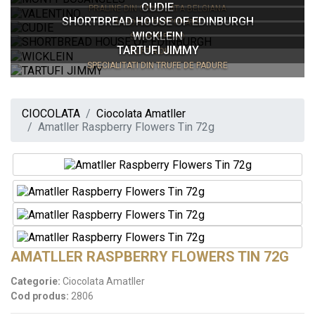
CUDIE
PRALINE DIN CIOCOLATA BELGIANA
SHORTBREAD HOUSE OF EDINBURGH
MIGDALE GLAZURATE
WICKLEIN
SHORTBREAD
TARTUFI JIMMY
TURTA DULCE
SPECIALITATI DIN TRUFE DE PADURE
CIOCOLATA
Ciocolata Amatller
Amatller Raspberry Flowers Tin 72g
AMATLLER RASPBERRY FLOWERS TIN 72G
Categorie:
Ciocolata Amatller
Cod produs:
2806