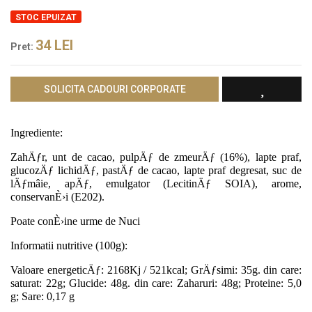
STOC EPUIZAT
34
LEI
Pret:
SOLICITA CADOURI CORPORATE
Ingrediente:
ZahÄƒr, unt de cacao, pulpÄƒ de zmeurÄƒ (16%), lapte praf,
glucozÄƒ lichidÄƒ, pastÄƒ de cacao, lapte praf degresat, suc de
lÄƒmâie, apÄƒ, emulgator (LecitinÄƒ SOIA), arome,
conservanÈ›i (E202).
Poate conÈ›ine urme de Nuci
Informatii nutritive (100g):
Valoare energeticÄƒ: 2168Kj / 521kcal; GrÄƒsimi: 35g. din care:
saturat: 22g; Glucide: 48g. din care: Zaharuri: 48g; Proteine: 5,0
g; Sare: 0,17 g