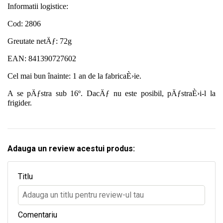
Informatii logistice:
Cod: 2806
Greutate netÄƒ: 72g
EAN: 841390727602
Cel mai bun înainte: 1 an de la fabricaÈ›ie.
A se pÄƒstra sub 16º. DacÄƒ nu este posibil, pÄƒstraÈ›i-l la
frigider.
Adauga un review acestui produs:
Titlu
Comentariu