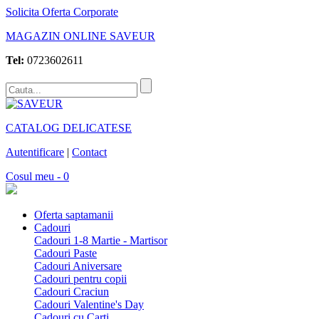
Solicita Oferta Corporate
MAGAZIN ONLINE SAVEUR
Tel:
0723602611
CATALOG DELICATESE
Autentificare
|
Contact
Cosul meu - 0
Oferta saptamanii
Cadouri
Cadouri 1-8 Martie - Martisor
Cadouri Paste
Cadouri Aniversare
Cadouri pentru copii
Cadouri Craciun
Cadouri Valentine's Day
Cadouri cu Carti