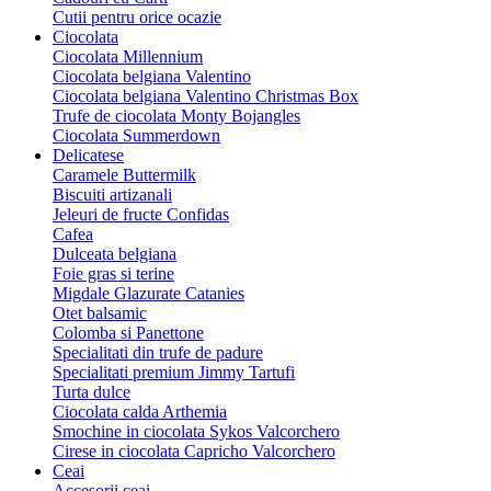
Cutii pentru orice ocazie
Ciocolata
Ciocolata Millennium
Ciocolata belgiana Valentino
Ciocolata belgiana Valentino Christmas Box
Trufe de ciocolata Monty Bojangles
Ciocolata Summerdown
Delicatese
Caramele Buttermilk
Biscuiti artizanali
Jeleuri de fructe Confidas
Cafea
Dulceata belgiana
Foie gras si terine
Migdale Glazurate Catanies
Otet balsamic
Colomba si Panettone
Specialitati din trufe de padure
Specialitati premium Jimmy Tartufi
Turta dulce
Ciocolata calda Arthemia
Smochine in ciocolata Sykos Valcorchero
Cirese in ciocolata Capricho Valcorchero
Ceai
Accesorii ceai