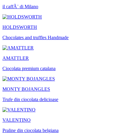
il caffÃ¨ di Milano
HOLDSWORTH
Chocolates and truffles Handmade
AMATTLER
Ciocolata premium catalana
MONTY BOJANGLES
Trufe din ciocolata delicioase
VALENTINO
Praline din ciocolata belgiana