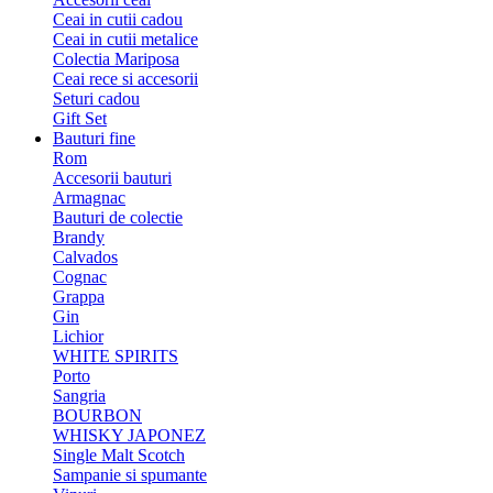
Ceai in cutii cadou
Ceai in cutii metalice
Colectia Mariposa
Ceai rece si accesorii
Seturi cadou
Gift Set
Bauturi fine
Rom
Accesorii bauturi
Armagnac
Bauturi de colectie
Brandy
Calvados
Cognac
Grappa
Gin
Lichior
WHITE SPIRITS
Porto
Sangria
BOURBON
WHISKY JAPONEZ
Single Malt Scotch
Sampanie si spumante