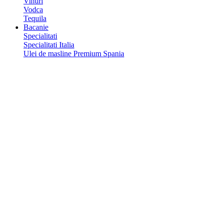
Vinuri
Vodca
Tequila
Bacanie
Specialitati
Specialitati Italia
Ulei de masline Premium Spania