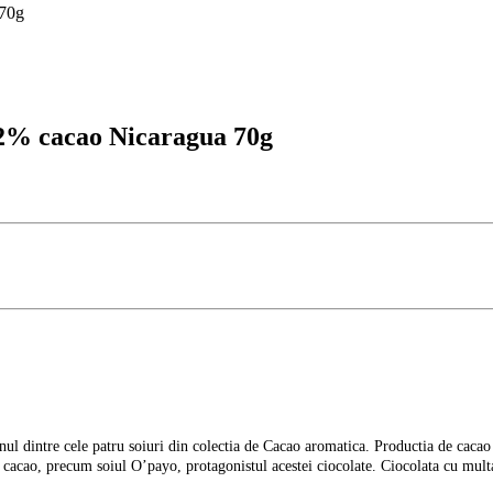
 70g
 72% cacao Nicaragua 70g
l dintre cele patru soiuri din colectia de Cacao aromatica. Productia de cacao d
cacao, precum soiul O’payo, protagonistul acestei ciocolate. Ciocolata cu multa p