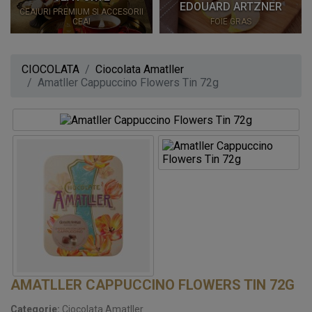
EDOUARD ARTZNER
CEAIURI PREMIUM SI ACCESORII
CEAI
FOIE GRAS
CIOCOLATA
Ciocolata Amatller
Amatller Cappuccino Flowers Tin 72g
AMATLLER CAPPUCCINO FLOWERS TIN 72G
Categorie:
Ciocolata Amatller