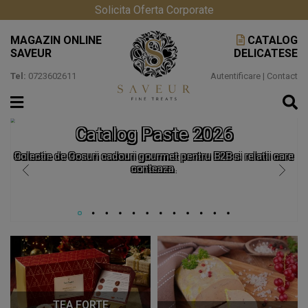
Solicita Oferta Corporate
MAGAZIN ONLINE
CATALOG
SAVEUR
DELICATESE
Tel:
0723602611
Autentificare
|
Contact
Catalog Paste 2026
Colectie de Cosuri cadouri gourmet pentru B2B si relatii care
conteaza.
TEA FORTE