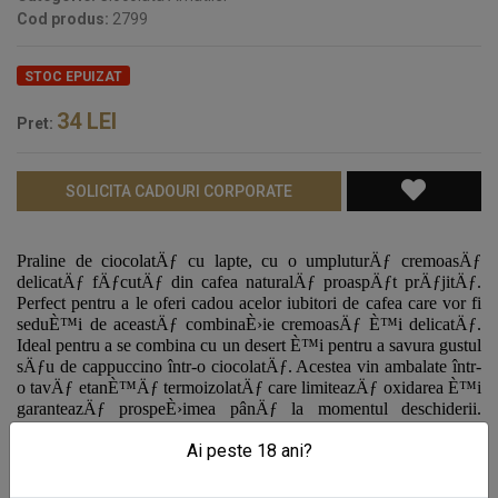
Cod produs:
2799
STOC EPUIZAT
34
LEI
Pret:
SOLICITA CADOURI CORPORATE
Praline de ciocolatÄƒ cu lapte, cu o umpluturÄƒ cremoasÄƒ
delicatÄƒ fÄƒcutÄƒ din cafea naturalÄƒ proaspÄƒt prÄƒjitÄƒ.
Perfect pentru a le oferi cadou acelor iubitori de cafea care vor fi
seduÈ™i de aceastÄƒ combinaÈ›ie cremoasÄƒ È™i delicatÄƒ.
Ideal pentru a se combina cu un desert È™i pentru a savura gustul
sÄƒu de cappuccino într-o ciocolatÄƒ. Acestea vin ambalate într-
o tavÄƒ etanÈ™Äƒ termoizolatÄƒ care limiteazÄƒ oxidarea È™i
garanteazÄƒ prospeÈ›imea pânÄƒ la momentul deschiderii.
Acestea sunt prezentate în cutii metalice.
Ai peste 18 ani?
INGREDIENTE: