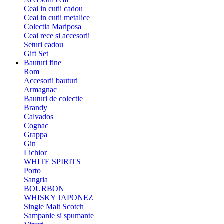
Ceai in cutii cadou
Ceai in cutii metalice
Colectia Mariposa
Ceai rece si accesorii
Seturi cadou
Gift Set
Bauturi fine
Rom
Accesorii bauturi
Armagnac
Bauturi de colectie
Brandy
Calvados
Cognac
Grappa
Gin
Lichior
WHITE SPIRITS
Porto
Sangria
BOURBON
WHISKY JAPONEZ
Single Malt Scotch
Sampanie si spumante