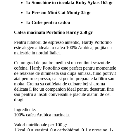
1x Smochine in ciocolata Ruby Sykos 165 gr
1x Persian Mini Cat Monty 35 gr
1x Cutie pentru cadou
Cafea macinata Portofino Hardy 250 gr
Pentru iubitorii de espresso autentic, Hardy Portofino
este alegerea ideala: o cafea 100% Arabica, prajita cu
maiestrie in nordul Italiei.
Cu un grad de prajire mediu si un continut scazut de
cofeina, Hardy Portofino este perfect pentru momentele
de relaxare de dimineata sau dupa-amiaza, fiind potrivit
atat pentru espresso, cat si pentru preparate la filtru sau
moka. Crema sa catifelata de culoare bej si aroma
delicata il fac un companion ideal pentru deserturi fine
sau pentru a insoti conversatiile placute alaturi de cei
dragi.
Ingrediente:
100% cafea Arabica macinata.
Valori nutritionale per 100 g:
1 kcal, 0 g grasimi, 0 g carbohidrati, 0.1 g proteine, 1-