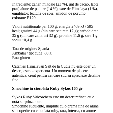
Ingrediente: zahar, migdale (23 %), unt de cacao, lapte
praf, alune de padure (14 %), sare de Himalaya (1 %),
emulgator: lecitina de soia, amidon de porumb,
colorant: E120
Valori nutritionale per 100 g: energie 2469 kJ / 595
kcal; grasimi 44 g (din care saturate 17 g); carbohidrati
35 g (din care zaharuri 32 g); proteine 11,6 g; sare 1 g;
sodiu ~0,4 g
Tara de origine: Spania
Ambalaj / tip: cutie, 80 g
Fara gluten
Catanies Himalayan Salt de la Cudie nu este doar un
desert, este o experienta. Un moment de placere
autentica, creat pentru cei care stiu sa aprecieze detaliile
fine.
Smochine in ciocolata Ruby Sykos 165 gr
Sykos Ruby Valcorchero este un desert rafinat, cu o
nota surprinzatoare.
Smochine suculente, umplute cu o crema fina de alune
si acoperite cu ciocolata ruby, rara, intensa, cu arome