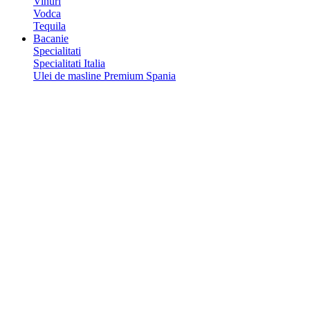
Vinuri
Vodca
Tequila
Bacanie
Specialitati
Specialitati Italia
Ulei de masline Premium Spania