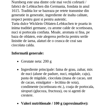
Nurnberg este una dintre cele mai vechi cofetarii /
fabrici de Lebkuchen din Germania, fondata in anul
1615. Traditia lor se bazeaza pe retete transmise din
generatie in generatie, ingrediente de inalta calitate,
respect pentru gust si pentru autentic.
Turta dulce Wicklein Oblaten-Lebkuchen te poarta in
inima traditiei germane, cu arome calde de scortisoara,
nuci si portocala confiata. Moale, aromata si fina, pe
baza de oblaten, este alegerea perfecta pentru serile
linistite de iarna, alaturi de o ceasca de ceai sau
ciocolata calda.
Informatii generale:
Greutate neta: 200 g
Ingrediente principale: faina de grau, zahar, mix
de nuci (alune de padure, nuci, migdale, caju),
pasta de migdale, ciocolata (masa de cacao, unt
de cacao, emulgator – lecitina de soia),
condimente (scortisoara etc.), coaja de portocala,
siropuri (glucoza, fructoza), ou si agenti de
crestere.
Valori nutritionale / 100 g (aproximative):