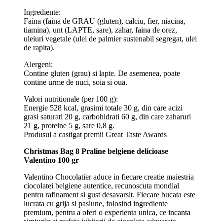
Ingrediente:
Faina (faina de GRAU (gluten), calciu, fier, niacina,
tiamina), unt (LAPTE, sare), zahar, faina de orez,
uleiuri vegetale (ulei de palmier sustenabil segregat, ulei
de rapita).
Alergeni:
Contine gluten (grau) si lapte. De asemenea, poate
contine urme de nuci, soia si oua.
Valori nutritionale (per 100 g):
Energie 528 kcal, grasimi totale 30 g, din care acizi
grasi saturati 20 g, carbohidrati 60 g, din care zaharuri
21 g, proteine 5 g, sare 0,8 g.
Produsul a castigat premii Great Taste Awards
Christmas Bag 8 Praline belgiene delicioase
Valentino 100 gr
Valentino Chocolatier aduce in fiecare creatie maiestria
ciocolatei belgiene autentice, recunoscuta mondial
pentru rafinament si gust desavarsit. Fiecare bucata este
lucrata cu grija si pasiune, folosind ingrediente
premium, pentru a oferi o experienta unica, ce incanta