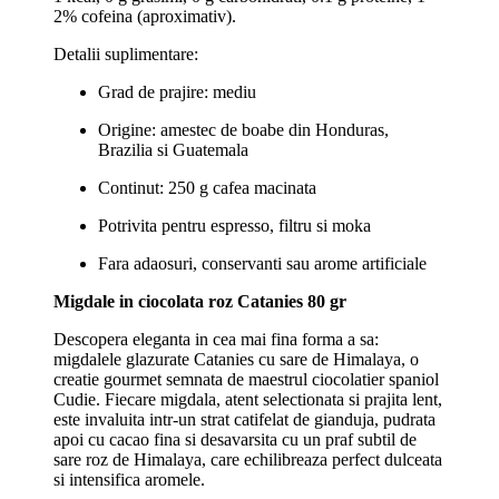
2% cofeina (aproximativ).
Detalii suplimentare:
Grad de prajire: mediu
Origine: amestec de boabe din Honduras,
Brazilia si Guatemala
Continut: 250 g cafea macinata
Potrivita pentru espresso, filtru si moka
Fara adaosuri, conservanti sau arome artificiale
Migdale in ciocolata roz Catanies 80 gr
Descopera eleganta in cea mai fina forma a sa:
migdalele glazurate Catanies cu sare de Himalaya, o
creatie gourmet semnata de maestrul ciocolatier spaniol
Cudie. Fiecare migdala, atent selectionata si prajita lent,
este invaluita intr-un strat catifelat de gianduja, pudrata
apoi cu cacao fina si desavarsita cu un praf subtil de
sare roz de Himalaya, care echilibreaza perfect dulceata
si intensifica aromele.