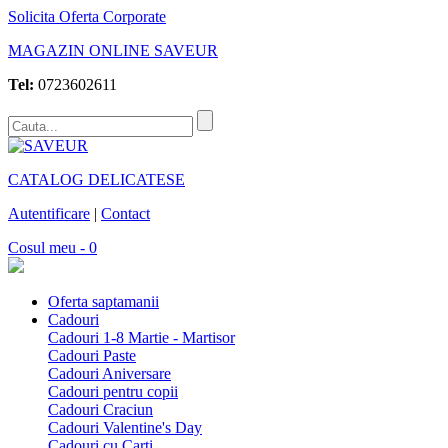
Solicita Oferta Corporate
MAGAZIN ONLINE SAVEUR
Tel:
0723602611
CATALOG DELICATESE
Autentificare
|
Contact
Cosul meu - 0
Oferta saptamanii
Cadouri
Cadouri 1-8 Martie - Martisor
Cadouri Paste
Cadouri Aniversare
Cadouri pentru copii
Cadouri Craciun
Cadouri Valentine's Day
Cadouri cu Carti