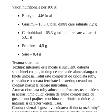
Valori nutritionale per 100 g:
Energie – 446 kcal
Grasimi – 18,5 g total, dintre care saturate 7,2 g
Carbohidrati – 65,3 g total, dintre care zaharuri
53,1 g
Proteine – 4,5 g
Sare – 0,4 g
Textura si aroma:
Textura: interiorul este moale si suculent, datorita
smochinei coapte, in timp ce crema de alune adauga o
finete untoasa. Totul este completat de ciocolata ruby,
care aduce o usoara fermitate la exterior, creand un
contrast placut la fiecare muscatura.
Aroma: ciocolata ruby aduce note fructate, usor acide si
in acelasi timp dulci; crema de alune completeaza cu
gust de nuci prajite; smochina contribuie cu dulceata
naturala si caracter vegetal usor.
Contrast vizual si gustativ: culoarea distincta roz/„ruby”