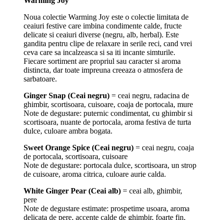
Warming Joy
Noua colectie Warming Joy este o colectie limitata de
ceaiuri festive care imbina condimente calde, fructe
delicate si ceaiuri diverse (negru, alb, herbal). Este
gandita pentru clipe de relaxare in serile reci, cand vrei
ceva care sa incalzeasca si sa iti incante simturile.
Fiecare sortiment are propriul sau caracter si aroma
distincta, dar toate impreuna creeaza o atmosfera de
sarbatoare.
Ginger Snap (Ceai negru)
= ceai negru, radacina de
ghimbir, scortisoara, cuisoare, coaja de portocala, mure
Note de degustare: puternic condimentat, cu ghimbir si
scortisoara, nuante de portocala, aroma festiva de turta
dulce, culoare ambra bogata.
Sweet Orange Spice (Ceai negru)
= ceai negru, coaja
de portocala, scortisoara, cuisoare
Note de degustare: portocala dulce, scortisoara, un strop
de cuisoare, aroma citrica, culoare aurie calda.
White Ginger Pear (Ceai alb)
= ceai alb, ghimbir,
pere
Note de degustare estimate: prospetime usoara, aroma
delicata de pere, accente calde de ghimbir, foarte fin,