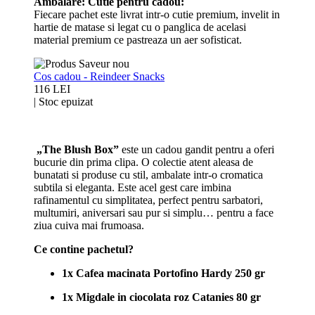
Ambalare: Cutie pentru cadou:
Fiecare pachet este livrat intr-o cutie premium, invelit in
hartie de matase si legat cu o panglica de acelasi
material premium ce pastreaza un aer sofisticat.
Cos cadou - Reindeer Snacks
116 LEI
|
Stoc epuizat
„The Blush Box”
este un cadou gandit pentru a oferi
bucurie din prima clipa. O colectie atent aleasa de
bunatati si produse cu stil, ambalate intr-o cromatica
subtila si eleganta. Este acel gest care imbina
rafinamentul cu simplitatea, perfect pentru sarbatori,
multumiri, aniversari sau pur si simplu… pentru a face
ziua cuiva mai frumoasa.
Ce contine pachetul?
1x Cafea macinata Portofino Hardy 250 gr
1x Migdale in ciocolata roz Catanies 80 gr