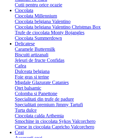
Cutii pentru orice ocazie
Ciocolata
Ciocolata Millennium
Ciocolata belgiana Valentino
Ciocolata belgiana Valentino Christmas Box
Trufe de ciocolata Monty Bojangles
Ciocolata Summerdown
Delicatese
Caramele Buttermilk
Biscuiti artizanali
Jeleuri de fructe Confidas
Cafea
Dulceata belgiana
Foie gras si terine
Migdale Glazurate Catanies
Otet balsamic
Colomba si Panettone
Specialitati din trufe de padure
Specialitati premium Jimmy Tartufi
Turta dulce
Ciocolata calda Arthemia
Smochine in ciocolata Sykos Valcorchero
Cirese in ciocolata Capricho Valcorchero
Ceai
Accesorii ceai