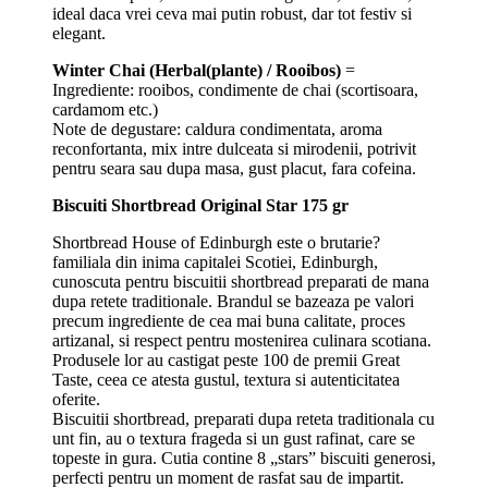
ideal daca vrei ceva mai putin robust, dar tot festiv si
elegant.
Winter Chai (Herbal(plante) / Rooibos)
=
Ingrediente: rooibos, condimente de chai (scortisoara,
cardamom etc.)
Note de degustare: caldura condimentata, aroma
reconfortanta, mix intre dulceata si mirodenii, potrivit
pentru seara sau dupa masa, gust placut, fara cofeina.
Biscuiti Shortbread Original Star 175 gr
Shortbread House of Edinburgh este o brutarie?
familiala din inima capitalei Scotiei, Edinburgh,
cunoscuta pentru biscuitii shortbread preparati de mana
dupa retete traditionale. Brandul se bazeaza pe valori
precum ingrediente de cea mai buna calitate, proces
artizanal, si respect pentru mostenirea culinara scotiana.
Produsele lor au castigat peste 100 de premii Great
Taste, ceea ce atesta gustul, textura si autenticitatea
oferite.
Biscuitii shortbread, preparati dupa reteta traditionala cu
unt fin, au o textura frageda si un gust rafinat, care se
topeste in gura. Cutia contine 8 „stars” biscuiti generosi,
perfecti pentru un moment de rasfat sau de impartit.