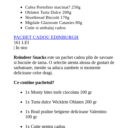
Cafea
Portofino
macinat
?
250g
Oblaten
Turta Dulce 200g
Shortbread
Biscuiti
170g
Migdale Glazurate
Catanies
80g
Cutie si ambalaj cadou
PACHET CADOU EDINBURGH
161 LEI
|
In stoc
Reindeer Snacks
este un pachet cadou plin de savoare
si bucurie de iarna. O selectie atenta aleasa de gustari de
sarbatoare, menite sa aduca zambete si momente
delicioase celor dragi.
Ce contine pachetul?
1x Monty bites trufe ciocolata 100 gr
1x Turta dulce Wicklein Oblaten 200 gr
1x Brad praline belgiene delicioase Valentino
100 gr
1x Cutie pentru cadou