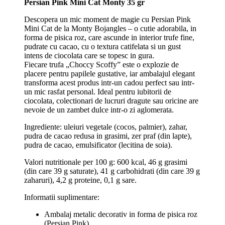
Persian Pink Mini Cat Monty 35 gr
Descopera un mic moment de magie cu Persian Pink
Mini Cat de la Monty Bojangles – o cutie adorabila, in
forma de pisica roz, care ascunde in interior trufe fine,
pudrate cu cacao, cu o textura catifelata si un gust
intens de ciocolata care se topesc in gura.
Fiecare trufa „Choccy Scoffy” este o explozie de
placere pentru papilele gustative, iar ambalajul elegant
transforma acest produs intr-un cadou perfect sau intr-
un mic rasfat personal. Ideal pentru iubitorii de
ciocolata, colectionari de lucruri dragute sau oricine are
nevoie de un zambet dulce intr-o zi aglomerata.
Ingrediente: uleiuri vegetale (cocos, palmier), zahar,
pudra de cacao redusa in grasimi, zer praf (din lapte),
pudra de cacao, emulsificator (lecitina de soia).
Valori nutritionale per 100 g: 600 kcal, 46 g grasimi
(din care 39 g saturate), 41 g carbohidrati (din care 39 g
zaharuri), 4,2 g proteine, 0,1 g sare.
Informatii suplimentare:
Ambalaj metalic decorativ in forma de pisica roz
(Persian Pink)