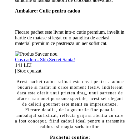
simturile si rasfata iubitorii de ciocolata adevarata.
Ambalare: Cutie pentru cadou
Fiecare pachet este livrat intr-o cutie premium, invelit in
hartie de matase si legat cu o panglica de acelasi
material premium ce pastreaza un aer sofisticat.
Cos cadou - Shh,Secret Santa!
141 LEI
|
Stoc epuizat
Acest pachet cadou rafinat este creat pentru a aduce
bucurie si rasfat in orice moment festiv. Indiferent
daca este oferit unui prieten drag, unui partener de
afaceri sau unei persoane speciale, acest set elegant
de delicii gourmet este menit sa impresioneze.
Fiecare detaliu, de la gusturile fine pana la
ambalajul sofisticat, reflecta grija si atentia cu care
a fost conceput, fiind cadoul ideal pentru a transmite
caldura si magia sarbatorilor.
Pachetul contine: