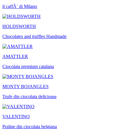
il caffÃ¨ di Milano
HOLDSWORTH
Chocolates and truffles Handmade
AMATTLER
Ciocolata premium catalana
MONTY BOJANGLES
Trufe din ciocolata delicioase
VALENTINO
Praline din ciocolata belgiana