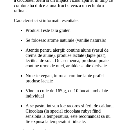
a ciocolatei ofera si un impact vizual aparte, in timp ce
combinatia dulce-aluna-fruct creeaza un echilibru
rafinat.
Caracteristici si informatii esentiale:
Produsul este fara gluten
Se folosesc arome naturale (vanilie naturala)
Atentie pentru alergii: contine alune (vasul de
crema de alune), produse lactate (lapte praf),
lecitina de soia. De asemenea, produsul poate
contine urme de nuci, arahide si alte derivate.
Nu este vegan, intrucat contine lapte praf si
produse lactate
Vine in cutie de 165 g, cu 10 bucati ambalate
individual
A se pastra intr-un loc racoros si ferit de caldura.
Ciocolata (in special ciocolata ruby) fiind
sensibila la temperatura, este recomandat sa nu
fie expusa la temperaturi ridicate.