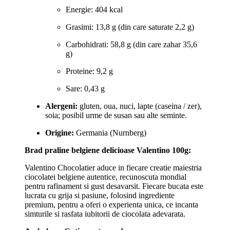
Energie: 404 kcal
Grasimi: 13,8 g (din care saturate 2,2 g)
Carbohidrati: 58,8 g (din care zahar 35,6
g)
Proteine: 9,2 g
Sare: 0,43 g
Alergeni:
gluten, oua, nuci, lapte (caseina / zer),
soia; posibil urme de susan sau alte seminte.
Origine:
Germania (Nurnberg)
Brad praline belgiene delicioase Valentino 100g:
Valentino Chocolatier aduce in fiecare creatie maiestria
ciocolatei belgiene autentice, recunoscuta mondial
pentru rafinament si gust desavarsit. Fiecare bucata este
lucrata cu grija si pasiune, folosind ingrediente
premium, pentru a oferi o experienta unica, ce incanta
simturile si rasfata iubitorii de ciocolata adevarata.